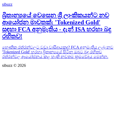
sibuzz
බ්‍රිතාන්‍යයේ වෙසෙන ශ්‍රී ලාංකිකයන්ට නව
ආයෝජන මාවතක්: 'Tokenized Gold'
සඳහා FCA අනුමැතිය - දැන් ISA හරහා බදු
රහිතව!
භෞතික රත්රන්වලට වඩා වාසිදායකද? FCA අනුමැතිය ලැබූ නව
'Tokenized Gold' හරහා බ්‍රිතාන්‍යයේ සිටින ඔබට බදු රහිතව
රත්රන්වල ආයෝජනය කළ හැකි නවතම ක්‍රමවේදය මෙන්න.
sibuzz © 2026