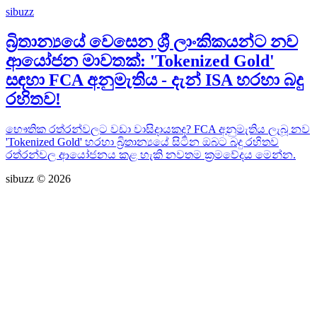
sibuzz
බ්‍රිතාන්‍යයේ වෙසෙන ශ්‍රී ලාංකිකයන්ට නව
ආයෝජන මාවතක්: 'Tokenized Gold'
සඳහා FCA අනුමැතිය - දැන් ISA හරහා බදු
රහිතව!
භෞතික රත්රන්වලට වඩා වාසිදායකද? FCA අනුමැතිය ලැබූ නව
'Tokenized Gold' හරහා බ්‍රිතාන්‍යයේ සිටින ඔබට බදු රහිතව
රත්රන්වල ආයෝජනය කළ හැකි නවතම ක්‍රමවේදය මෙන්න.
sibuzz © 2026