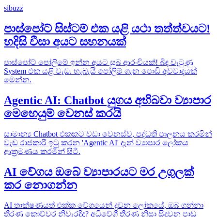
sibuzz
පාස්පෝට් සිස්ටම් එක යළි යථා තත්ත්වයට!
හදිසි වීසා අයට සහනයක්
පාස්පෝට් පෝලිමේ ඉන්න අයට සුබ ආරංචියක්! බිඳ වැටුණු
System එක යළි වැඩ. හැබැයි පෝලිම් ගැන පොඩි අවවාදයක්
මෙන්න.
Agentic AI: Chatbot යුගය අභිබවා ව්‍යාපාර
මෙහෙයුම් වෙනස් කරයි
සාමාන්‍ය Chatbot එකකට වඩා වෙනස්ව, පද්ධති පාලනය කරමින්
වැඩ රාජකාරි ඉටු කරන 'Agentic AI' දැන් ව්‍යාපාර ලෝකය
ආක්‍රමණය කරමින් සිටී.
AI වේගය ඔබේ ව්‍යාපාරයට මර උගුලක්
කර නොගන්න
AI තාක්ෂණයත් එක්ක වේගයෙන් දුවන ලෝකයේ, ඔබ ගන්නා
තීරණ කොච්චර නිවැරදිද? අධිවේගී තීරණ නිසා සිදුවන පාඩු