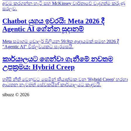
අවම කරගන්න හැටි සහ McKinsey වාර්තාවේ වැදගත්ම කරුණු
සරලව.
Chatbot යුගය ඉවරයි: Meta 2026 දී
Agentic AI ගේන්න සූදානම්
Meta සමාගම ඩොලර් බිලියන 59.9ක ආදායමක් සමඟ 2026 දී
"Agentic AI" විප්ලවයකට සැරසෙයි.
කාර්යාලයට ගෙන්වා ගැනීමේ නවතම
උපක්‍රමය: Hybrid Creep
හදිසි නීති වෙනුවට සෙමින් ක්‍රියාත්මක වන 'Hybrid Creep' හරහා
ආයතන නැවතත් සේවකයින් කාර්යාලයට කැඳවයි.
sibuzz © 2026