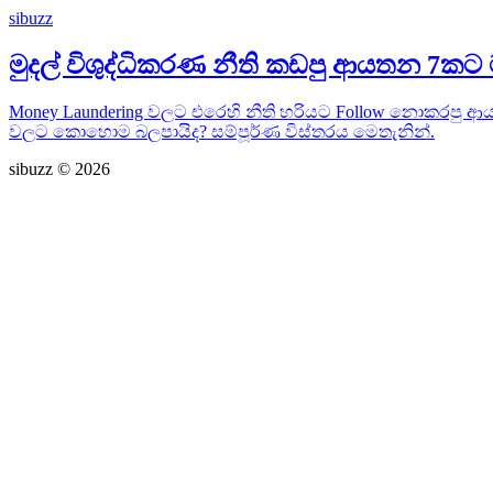
sibuzz
මුදල් විශුද්ධිකරණ නීති කඩපු ආයතන 7කට 
Money Laundering වලට එරෙහි නීති හරියට Follow නොකරපු ආයතන
වලට කොහොම බලපායිද? සම්පූර්ණ විස්තරය මෙතැනින්.
sibuzz © 2026