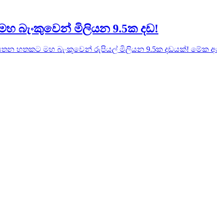
මහ බැංකුවෙන් මිලියන 9.5ක දඩ!
 හතකට මහ බැංකුවෙන් රුපියල් මිලියන 9.5ක දඩයක්! මේක අපේ රටේ