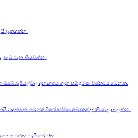
යි දැනගන්න.
බලපෑම ගැන කියවන්න.
 ඔබේ රුපියල්වල අනාගතය ගැන සම්පූර්ණ විස්තරය මෙන්න.
 කරන්නයි හදන්නේ. මේකේ විශේෂත්වය මොකක්ද? කියවලා බලන්න.
ඩ පහසු කරන හැටි මෙන්න.