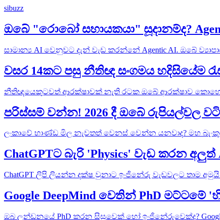
sibuzz
ඔබේ "රොබෝ සහායකයා" සූදානම්ද? Agent
සාමාන්‍ය AI වෙනුවට දැන් වැඩ කරන්නේ Agentic AI. ඔබේ ව
වසර 14කට පසු නීතිඥ සංගමය හදිසියේම රැ
නීතිඥයෙකුටවත් ආරක්ෂාවක් නැති රටක ඔබේ ආරක්ෂාව කොහොමද?
පරිස්සම් වන්න! 2026 දී ඔබේ රුපියල්ව
ලංකාවේ භාණ්ඩ මිල නැවතත් වෙනස් වෙන්න යනවාද? මහ බැංක
ChatGPTට බැරි 'Physics' වැඩ කරන අලුත
ChatGPT ලිපි ලියන්න දක්ෂ වුනාට ඉංජිනේරු වැඩවලට තාම අම
Google DeepMind වෙතින් PhD මට්ටමේ '
ඔබ ලන්ඩනයේ PhD කරන සිසුවෙක් හෝ ඉංජිනේරුවෙක්ද? Google 