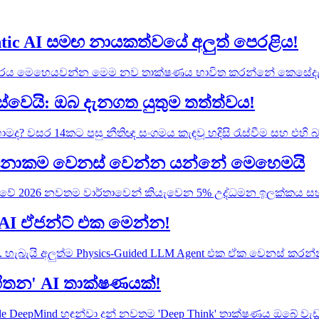
ic AI සමඟ නායකත්වයේ අලුත් පෙරළිය!
්‍යාපාරය මෙහෙයවන්න මෙම නව තාක්ෂණය භාවිත කරන්නේ කෙසේදැ
ස්වෙයි: ඔබ දැනගත යුතුම තත්ත්වය!
 වසර 14කට පසු නීතිඥ සංගමය කැඳවූ හදිසි රැස්වීම සහ එහි 
ල වටිනාකම වෙනස් වෙන්න යන්නේ මෙහෙමයි
ුවේ 2026 නවතම වාර්තාවෙන් කියැවෙන 5% උද්ධමන ඉලක්කය සහ
් AI ඒජන්ට් එක මෙන්න!
ුයි. හැබැයි අලුත්ම Physics-Guided LLM Agent එක ඒක වෙනස්
හිතන' AI තාක්ෂණයක්!
DeepMind හඳුන්වා දුන් නවතම 'Deep Think' තාක්ෂණය ඔබේ වැ